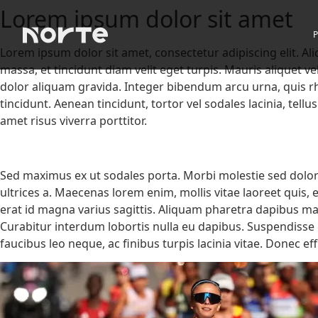
Lorem ipsum dolor sit amet
Lorem ipsum dolor sit amet, consectetur adipiscing elit. A
massa, et tincidunt diam velit eget turpis. Mauris aliquet v
dolor aliquam gravida. Integer bibendum arcu urna, quis rho
tincidunt. Aenean tincidunt, tortor vel sodales lacinia, tell
amet risus viverra porttitor.
Sed maximus ex ut sodales porta. Morbi molestie sed dolor a
ultrices a. Maecenas lorem enim, mollis vitae laoreet quis
erat id magna varius sagittis. Aliquam pharetra dapibus ma
Curabitur interdum lobortis nulla eu dapibus. Suspendisse 
faucibus leo neque, ac finibus turpis lacinia vitae. Donec ef