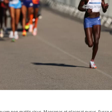
liquam non mattis risus. Maecenas et placerat purus. Fusce