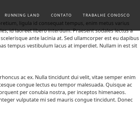
RUNNING LAND
CONTATO
TRABALHE CONOSCO
 pretium, ligula id consequat tempus, enim metus varius
es, id laoreet libero interdum. Praesent sodales lectus a
scelerisque ante lacinia at. Sed ullamcorper est eu dapibus
enas tempus vestibulum lacus at imperdiet. Nullam in est sit
honcus ac ex. Nulla tincidunt dui velit, vitae semper enim
lentesque congue lectus eu tempor malesuada. Quisque ac
 torquent per conubia nostra, per inceptos himenaeos.
 Integer vulputate mi sed mauris congue tincidunt. Donec