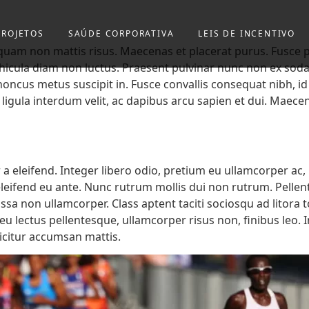
PROJETOS
SAÚDE CORPORATIVA
LEIS DE INCENTIVO
liquam non mattis risus. Maecenas et placerat purus. Fusce
ehicula diam non luctus. Praesent pulvinar nunc non ex sodal
ncus metus suscipit in. Fusce convallis consequat nibh, id 
us ligula interdum velit, ac dapibus arcu sapien et dui. Maec
 eleifend. Integer libero odio, pretium eu ullamcorper ac, r
, eleifend eu ante. Nunc rutrum mollis dui non rutrum. Pel
ssa non ullamcorper. Class aptent taciti sociosqu ad litora
eu lectus pellentesque, ullamcorper risus non, finibus leo.
ficitur accumsan mattis.