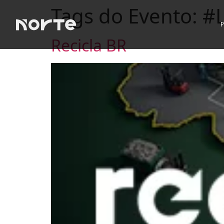
Tags do Evento:
#
Recicla BR