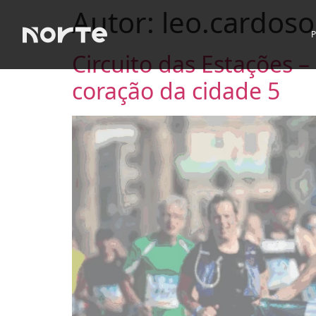
Autor:
leo.cardoso
Circuito das Estações 
coração da cidade 5